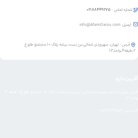
شماره تماس :
02188449275
ایمیل: info@AfarinDarou.com
آدرس : تهران، سهروردی شمالی،بن بست بیشه پلاک 10،مجتمع طلوع
2،طبقه4،واحد13
آفرین دارو
آدرس: تهران،ابتدای سهروردی شمالی، بن بست بیشه، پلاک 10، مجتمع طلوع2، طبقه 4،
واحد 13
کد پستی: 1567713559