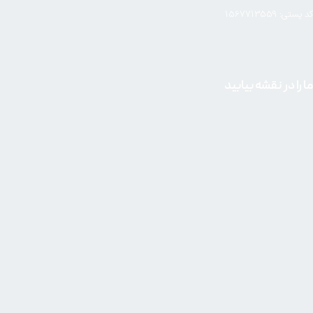
کد پستی: 1567713559
ما را در نقشه بیابید