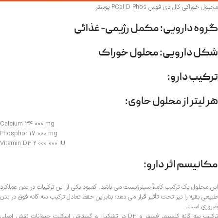
محلول خوراکی کال دی فوس PCal D Phos پوستر
گروه دارویی: مکمل رژیمی- غذائی
شکل دارویی: محلول خوراک
ترکیب دارو:
هر لیتر از محلول حاوی:
Calcium 34 000 mg
Phosphor 17 000 mg
Vitamin D3 2 000 000 IU
مکانیسم اثر دارو:
این محلول یک ترکیب کاملاً سینرژیست می باشد. کمبود یکی از این ترکیبات در بدن عملکرد
طبیعی بقیه را نیز تحت تأثیر قرار می دهد؛ بنابراین حفظ تعادل ترکیب سه گانه فوق در بدن
ضروری است.
ترکیب سه گانه کلسیم، فسفر و D3 در تشکیل و گسترش اسکلت حیوانات نقش اصلی