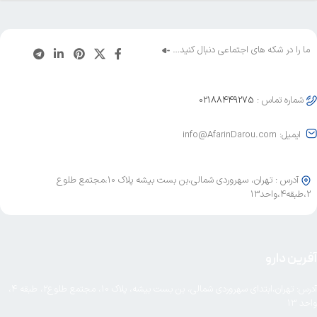
ما را در شکه های اجتماعی دنبال کنید…
شماره تماس :
02188449275
ایمیل: info@AfarinDarou.com
آدرس : تهران، سهروردی شمالی،بن بست بیشه پلاک 10،مجتمع طلوع
2،طبقه4،واحد13
آفرین دارو
آدرس: تهران،ابتدای سهروردی شمالی، بن بست بیشه، پلاک 10، مجتمع طلوع2، طبقه 4،
واحد 13