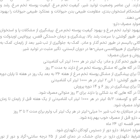
دارند. این عناصر وضعیت تولید شیر، کیفیت تخم مرغ، کیفیت پوسته تخم مرغ، رشد و
استحکام استخوان بندی، مقاومت طبیعی بدن حیوانات و عملکرد طبیعی حیوانات را بهبود
می دهند.
موارد مصرف دارو:
بهبود تولید تخم مرغ و بهبود کیفیت پوسته تخم مرغ، پیشگیری از مشکلات پا و استخوان
در طیور گوشتی با سرعت رشد بالا، پیشگیری و درمان خستگی قفس، پرولاپس اویدوکت و
کانی بالیسم در طیور تخم گذار و مادر، کمک به جلوگیری از تب شیر بعد از زایمان، کمک به
جلوگیری از هیپوکلمسی میش¬ها در دوران آبستنی، تأثیر مثبت در تولید شیر.
روش و میزان مصرف:
• طیور تخم گذار و مادر: یک لیتر در هر 1000 لیتر آب آشامیدنی
 در گله هایی که مشکل پوسته تخم مرغ دارند به مدت 3 روز
 برای پیشگیری از مشکل پوسته تخم مرغ از هفته 36 به بعد یک روز در هفته تا پایان دوره
• طیور گوشتی: 1 الی 2 لیتر در هر 1000 لیتر آب آشامیدنی
 برای پیشگیری در روز 6 و 14 دوره پرورش
 در گله هایی که بد شکلی پا دارند برای 3 روز متوالی مصرف شود.
• گاو و گوسفند: 5/2 لیتر در هر 1000 لیتر آب آشامیدنی از یک هفته قبل از زایمان تا زمان
تولد مصرف شود.
• در مبتلایان به تب شیر 10 میلی¬لیتر در هر یک لیتر آب ولرم برای مدت 2 تا 3 روز
• دارو قبل از مصرف خوب بهم زده شود.
عمر قفسه ای: 24 ماه
موارد احتیاط: دارو دور از دسترس کودکان نگهداری شود.
شرایط نگهداری دارو: در جای خشک، در دمای کمتر از 25 درجه سانتی¬گراد و دور از نور