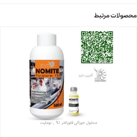
محصولات مرتبط
محلول خوراکی فلورالانر 1% _ نومایت